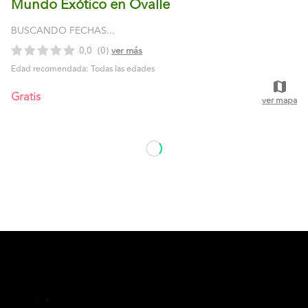
Mundo Exótico en Ovalle
BUSCANDO FECHAS...
0,0
(0)
ver más
Edad recomendada: Todas las edades
Elige tus tickets
Gratis
ver mapa